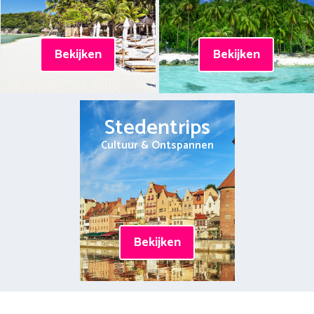
Bekijken
Bekijken
Stedentrips
Cultuur & Ontspannen
Bekijken