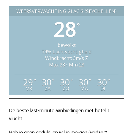
WEERSVERWACHTING GLACIS (SEYCHELLEN)
28
°
bewolkt
79% Luchtvochtigheid
Windkracht: 3m/s Z
Max 28 • Min 28
29
30
30
30
30
°
°
°
°
°
VR
ZA
ZO
MA
DI
De beste last-minute aanbiedingen met hotel +
vlucht
Heb je geen geduld, en wil je morgen (vrijdag 7