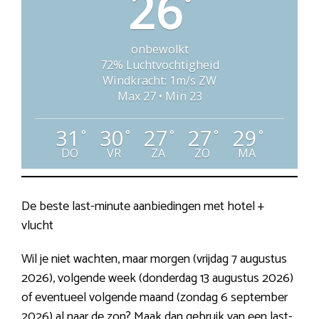
26
°
onbewolkt
72% Luchtvochtigheid
Windkracht: 1m/s ZW
Max 27 • Min 23
31
30
27
27
29
°
°
°
°
°
DO
VR
ZA
ZO
MA
De beste last-minute aanbiedingen met hotel +
vlucht
Wil je niet wachten, maar morgen (vrijdag 7 augustus
2026), volgende week (donderdag 13 augustus 2026)
of eventueel volgende maand (zondag 6 september
2026) al naar de zon? Maak dan gebruik van een last-