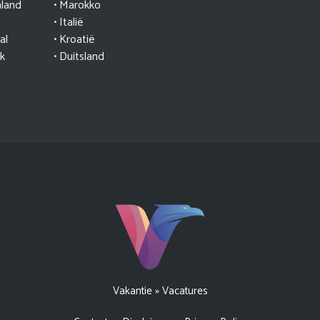
nland
•
Marokko
• Italië
al
•
Kroatië
jk
• Duitsland
Vakantie
»
Vacatures