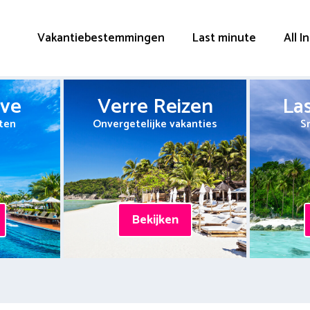
Vakantiebestemmingen
Last minute
All I
ive
Verre Reizen
La
ten
Onvergetelijke vakanties
S
Bekijken