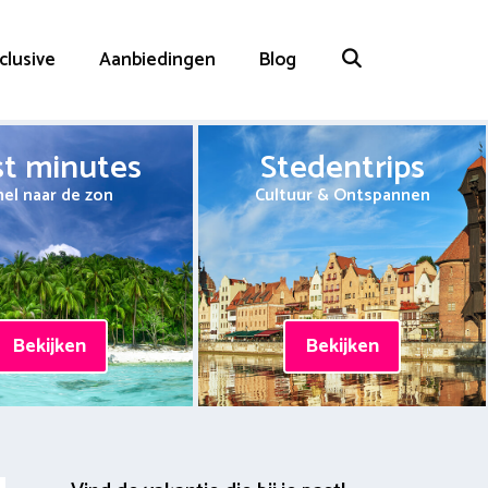
nclusive
Aanbiedingen
Blog
st minutes
Stedentrips
nel naar de zon
Cultuur & Ontspannen
Bekijken
Bekijken