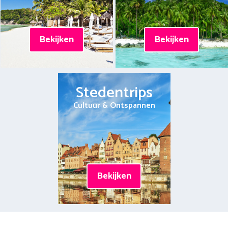
Bekijken
Bekijken
Stedentrips
Cultuur & Ontspannen
Bekijken