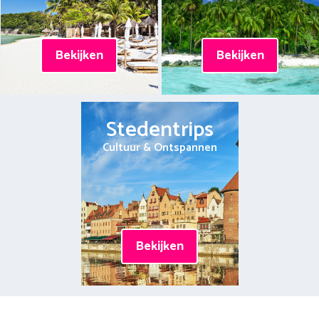
Bekijken
Bekijken
Stedentrips
Cultuur & Ontspannen
Bekijken