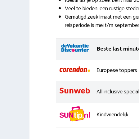
Ideaal als je op zoek bent naar zo
Veel te bieden: een rustige sted
Gematigd zeeklimaat met een ge
reisperiode is mei t/m september
Beste last minut
Europese toppers
All inclusive special
Kindvriendelijk