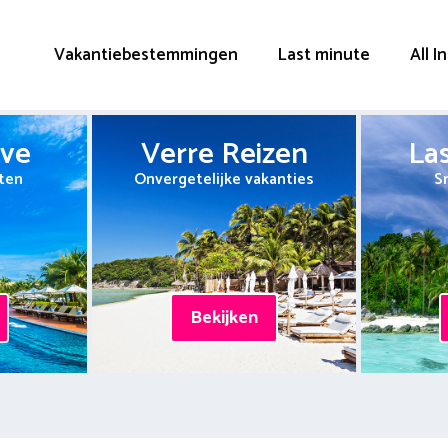
Vakantiebestemmingen
Last minute
All I
ive
Verre Reizen
La
ten
Onvergetelijke vakanties
S
Bekijken