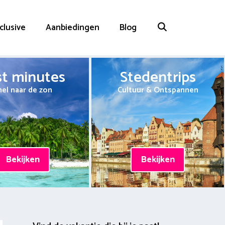
nclusive
Aanbiedingen
Blog
st minutes
Stedentrips
nel naar de zon
Cultuur & Ontspannen
Bekijken
Bekijken