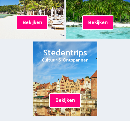
Bekijken
Bekijken
Stedentrips
Cultuur & Ontspannen
Bekijken