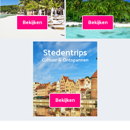
Bekijken
Bekijken
Stedentrips
Cultuur & Ontspannen
Bekijken