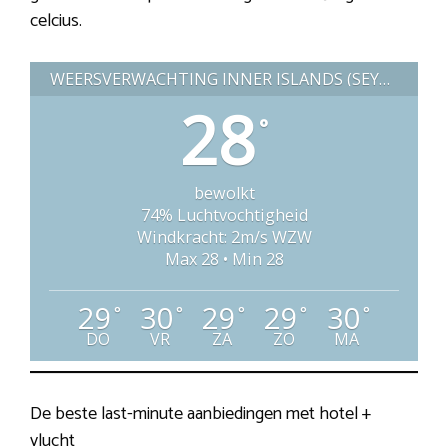
celcius.
WEERSVERWACHTING INNER ISLANDS (SEYCHELLEN)
28
°
bewolkt
74% Luchtvochtigheid
Windkracht: 2m/s WZW
Max 28 • Min 28
29
30
29
29
30
°
°
°
°
°
DO
VR
ZA
ZO
MA
De beste last-minute aanbiedingen met hotel +
vlucht