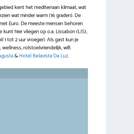
gebied kent het mediterraan klimaat, wat
gezien wat minder warm (16 graden). De
l je met Euro. De meeste mensen behoren
 kunt hier vliegen op o.a. Lissabon (LIS),
l 1 tot 2 uur vroeger). Als gast kun je
wellness, rolstoelvriendelijk, wifi.
ugusta
&
Hotel Belavista Da Luz
.