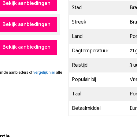
Bekijk aanbiedingen
Stad
Br
Streek
Br
Bekijk aanbiedingen
Land
Por
Bekijk aanbiedingen
Dagtemperatuur
21 
Reistijd
3 u
oemde aanbieders of
vergelijk hier
alle
Populair bij
Vri
Taal
Po
Betaalmiddel
Eu
antie