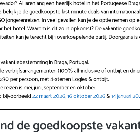
Elevador? Al jarenlang een heerlijk hotel in het Portugeese Brag
na bekijk je de goedkoopste last minute deals van internation
O jongerenreizen. In veel gevallen kan je de optie nemen op e
naar het hotel. Waarom is dit zo in opkomst? De vakantie goedk
iteiten kan je terecht bij 1 overkoepelende partij. Doorgaans is 
e vakantiebestemming in Braga, Portugal.
e verblijfsarrangementen (100% all-inclusive of ontbijt en diner
30 per persoon, met 4-sterren Logies & ontbijt.
te reizen is mei, juni, september en oktober.
op bijvoorbeeld
22 maart 2026
,
16 oktober 2026
&
14 januari 20
ind de goedkoopste vakant