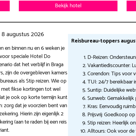
Bekijk hotel
g 8 augustus 2026
Reisbureau-toppers augus
en en binnen nu en 6 weken je
 voor speciale Hotel Do
D-Reizen: Ondersteuni
nario dat het verblijf in Braga
Vakantiediscounter: L
, zijn de overgebleven kamers
Corendon: Tips voor v
isbureaus als Stip reizen. Wie op
TUI: 24/7 bereikbaar 
met fikse kortingen tot wel
Suntip: Duidelijke webs
dat je ook op korte termijn kunt
Sunweb: Gemakkelijk pr
: zorg dat je voorzien bent van
Kras: Eenvoudig ruimb
kering. Hierin zijn eigenlijk 2
Prijsvrij: Goedkoop op
ing (aan te raden bij een reis
Stip reizen: Heerlijk 
iant.
Alltours: Ook voor de