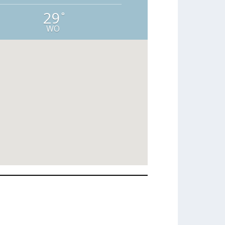
29
°
WO