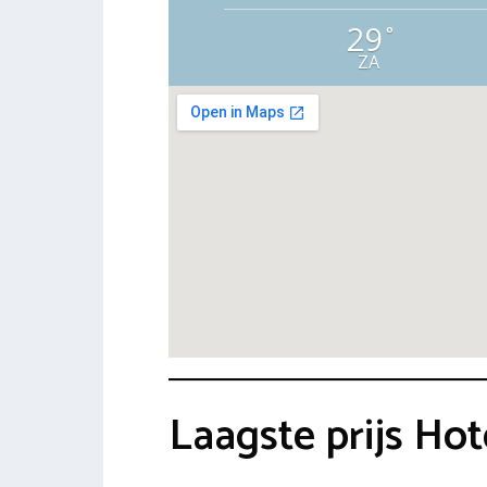
29
°
ZA
Laagste prijs Ho