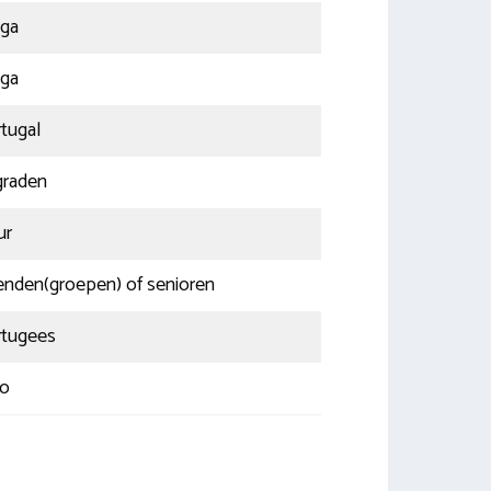
aga
aga
tugal
graden
ur
enden(groepen) of senioren
rtugees
ro