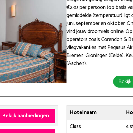
€230 per persoon (op basis van 
gemiddelde (temperatuur) ligt op
juni, september en oktober. O
vind jouw droomreis online. Op 
operators zoals Corendon & B
vliegvakanties met Pegasus Air
Bremen, Groningen (Eelde), Keu
(Aachen).
Bekijk
Hotelnaam
Ho
Bekijk aanbiedingen
Class
4 s