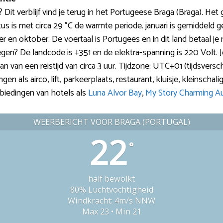
it verblijf vind je terug in het Portugeese Braga (Braga). Het 
us is met circa 29 °C de warmte periode. januari is gemiddeld 
ember en oktober. De voertaal is Portugees en in dit land betaa
gen? De landcode is +351 en de elektra-spanning is 220 Volt. Je
 van een reistijd van circa 3 uur. Tijdzone: UTC+01 (tijdsverschi
als airco, lift, parkeerplaats, restaurant, kluisje, kleinschalig, 
nbiedingen van hotels als
Luna Alvor Bay
,
My Story Charming A
WEERBERICHT VOOR BRAGA (PORTUGAL)
22
°
half bewolkt
80% Luchtvochtigheid
Windkracht: 4m/s NNW
Max 23 • Min 21