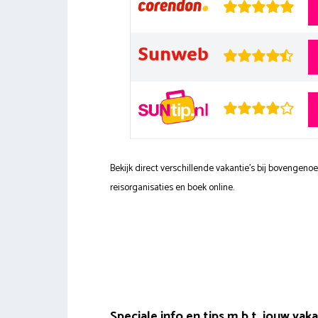
Bekijk direct verschillende vakantie's bij bovengen
reisorganisaties en boek online.
Speciale info en tips m.b.t. jouw vak