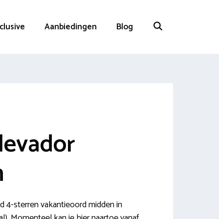
nclusive
Aanbiedingen
Blog
levador
n
d 4-sterren vakantieoord midden in
l). Momenteel kan je hier naartoe vanaf