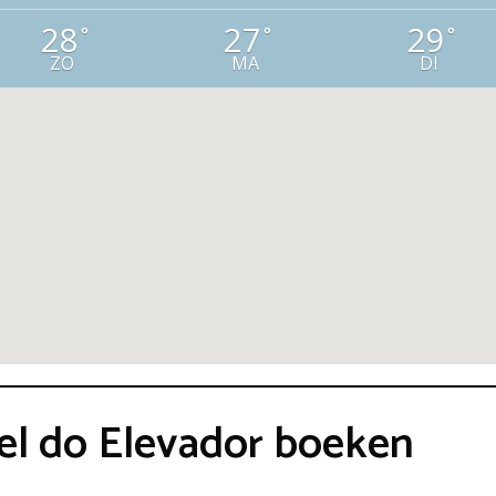
28
27
29
°
°
°
ZO
MA
DI
tel do Elevador boeken