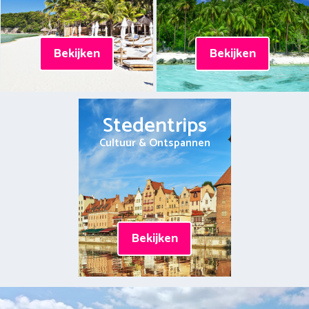
Bekijken
Bekijken
Stedentrips
Cultuur & Ontspannen
Bekijken