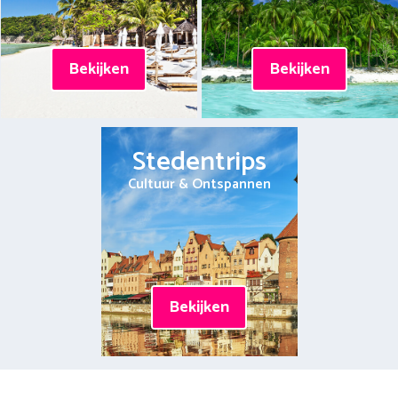
Bekijken
Bekijken
Stedentrips
Cultuur & Ontspannen
Bekijken