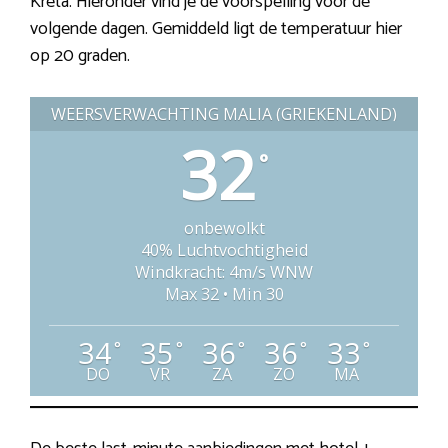
Kreta. Hieronder vind je de voorspelling voor de
volgende dagen. Gemiddeld ligt de temperatuur hier
op 20 graden.
WEERSVERWACHTING MALIA (GRIEKENLAND)
32
°
onbewolkt
40% Luchtvochtigheid
Windkracht: 4m/s WNW
Max 32 • Min 30
34
35
36
36
33
°
°
°
°
°
DO
VR
ZA
ZO
MA