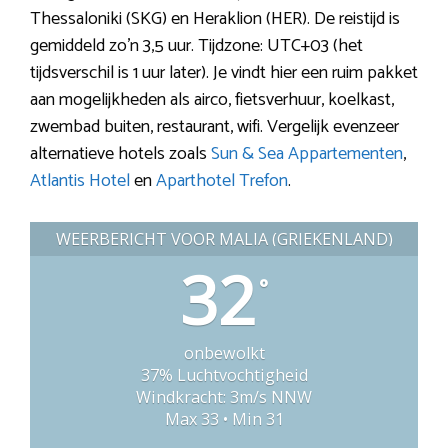
Thessaloniki (SKG) en Heraklion (HER). De reistijd is
gemiddeld zo’n 3,5 uur. Tijdzone: UTC+03 (het
tijdsverschil is 1 uur later). Je vindt hier een ruim pakket
aan mogelijkheden als airco, fietsverhuur, koelkast,
zwembad buiten, restaurant, wifi. Vergelijk evenzeer
alternatieve hotels zoals
Sun & Sea Appartementen
,
Atlantis Hotel
en
Aparthotel Trefon
.
WEERBERICHT VOOR MALIA (GRIEKENLAND)
32
°
onbewolkt
37% Luchtvochtigheid
Windkracht: 3m/s NNW
Max 33 • Min 31