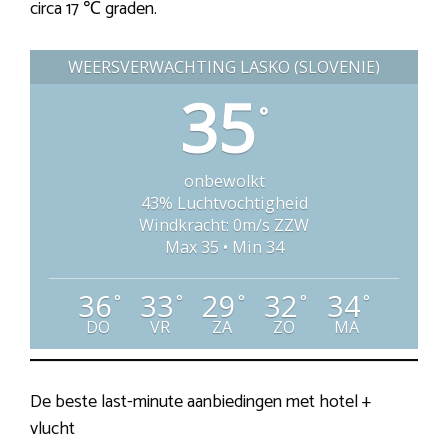
circa 17 ℃ graden.
WEERSVERWACHTING LASKO (SLOVENIË)
35
°
onbewolkt
43% Luchtvochtigheid
Windkracht: 0m/s ZZW
Max 35 • Min 34
36
33
29
32
34
°
°
°
°
°
DO
VR
ZA
ZO
MA
De beste last-minute aanbiedingen met hotel +
vlucht