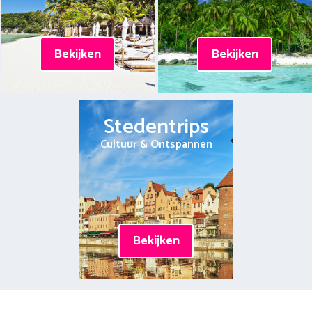
Bekijken
Bekijken
Stedentrips
Cultuur & Ontspannen
Bekijken