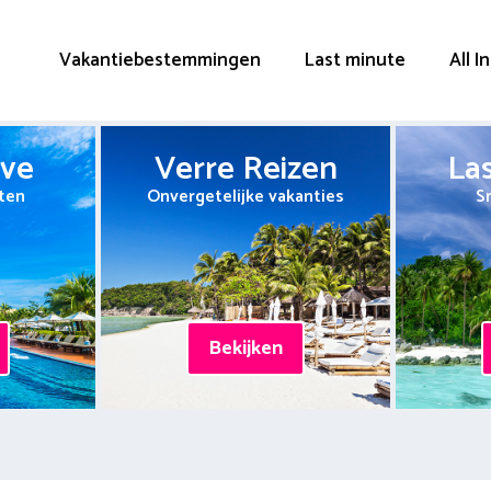
Vakantiebestemmingen
Last minute
All I
ive
Verre Reizen
La
ten
Onvergetelijke vakanties
S
Bekijken