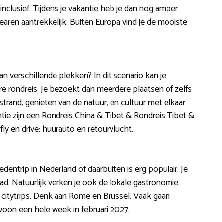
k inclusief. Tijdens je vakantie heb je dan nog amper
alearen aantrekkelijk. Buiten Europa vind je de mooiste
.
n verschillende plekken? In dit scenario kan je
e rondreis. Je bezoekt dan meerdere plaatsen of zelfs
strand, genieten van de natuur, en cultuur met elkaar
ie zijn een Rondreis China & Tibet & Rondreis Tibet &
ly en drive: huurauto en retourvlucht.
entrip in Nederland of daarbuiten is erg populair. Je
d. Natuurlijk verken je ook de lokale gastronomie.
ste citytrips. Denk aan Rome en Brussel. Vaak gaan
oon een hele week in februari 2027.