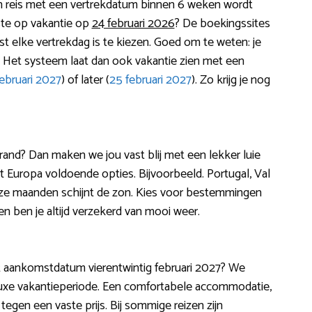
en reis met een vertrekdatum binnen 6 weken wordt
ste op vakantie op
24 februari 2026
? De boekingssites
st elke vertrekdag is te kiezen. Goed om te weten: je
”. Het systeem laat dan ook vakantie zien met een
februari 2027
) of later (
25 februari 2027
). Zo krijg je nog
strand? Dan maken we jou vast blij met een lekker luie
dt Europa voldoende opties. Bijvoorbeeld. Portugal, Val
eze maanden schijnt de zon. Kies voor bestemmingen
en ben je altijd verzekerd van mooi weer.
 met aankomstdatum vierentwintig februari 2027? We
uxe vakantieperiode. Een comfortabele accommodatie,
tegen een vaste prijs. Bij sommige reizen zijn