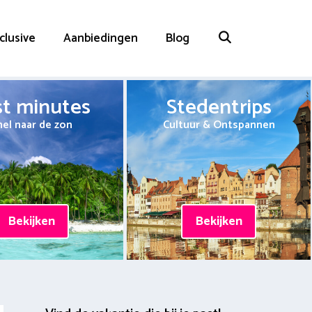
nclusive
Aanbiedingen
Blog
st minutes
Stedentrips
nel naar de zon
Cultuur & Ontspannen
Bekijken
Bekijken