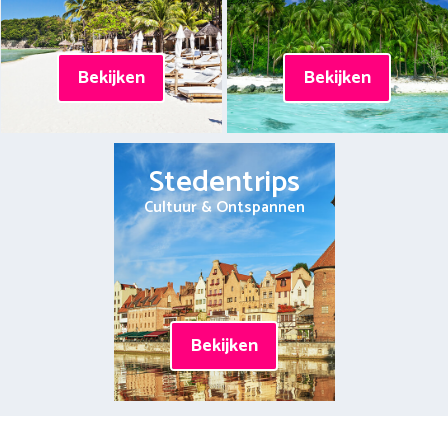
Bekijken
Bekijken
Stedentrips
Cultuur & Ontspannen
Bekijken