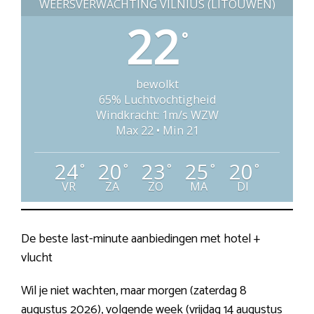
WEERSVERWACHTING VILNIUS (LITOUWEN)
22
°
bewolkt
65% Luchtvochtigheid
Windkracht: 1m/s WZW
Max 22 • Min 21
24
20
23
25
20
°
°
°
°
°
VR
ZA
ZO
MA
DI
De beste last-minute aanbiedingen met hotel +
vlucht
Wil je niet wachten, maar morgen (zaterdag 8
augustus 2026), volgende week (vrijdag 14 augustus