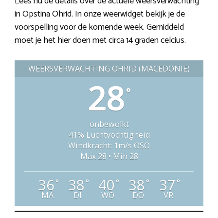
Lees nu de details over de actuele weersverwachting
in Opstina Ohrid. In onze weerwidget bekijk je de
voorspelling voor de komende week. Gemiddeld
moet je het hier doen met circa 14 graden celcius.
WEERSVERWACHTING OHRID (MACEDONIË)
28
°
onbewolkt
41% Luchtvochtigheid
Windkracht: 1m/s OSO
Max 28 • Min 28
36
38
40
38
37
°
°
°
°
°
MA
DI
WO
DO
VR