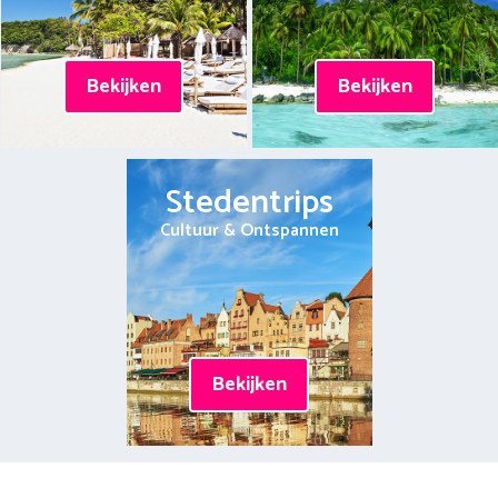
Bekijken
Bekijken
Stedentrips
Cultuur & Ontspannen
Bekijken