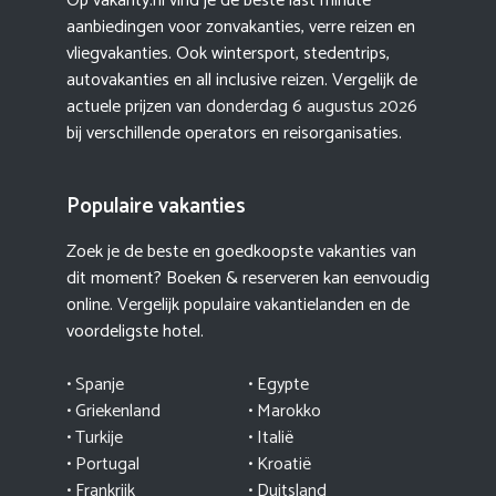
Op vakanty.nl vind je de beste last minute
aanbiedingen voor zonvakanties, verre reizen en
vliegvakanties. Ook wintersport, stedentrips,
autovakanties en all inclusive reizen. Vergelijk de
actuele prijzen van
donderdag 6 augustus 2026
bij verschillende operators en reisorganisaties.
Populaire vakanties
Zoek je de beste en goedkoopste vakanties van
dit moment? Boeken & reserveren kan eenvoudig
online. Vergelijk populaire vakantielanden en de
voordeligste hotel.
• Spanje
• Egypte
• Griekenland
•
Marokko
• Turkije
• Italië
•
Portugal
•
Kroatië
• Frankrijk
• Duitsland