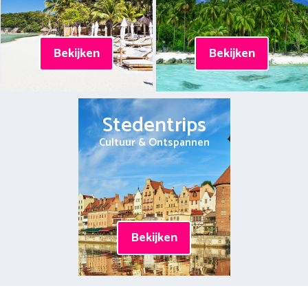
Bekijken
Bekijken
Stedentrips
Cultuur & Ontspannen
Bekijken