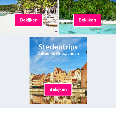
Bekijken
Bekijken
Stedentrips
Cultuur & Ontspannen
Bekijken