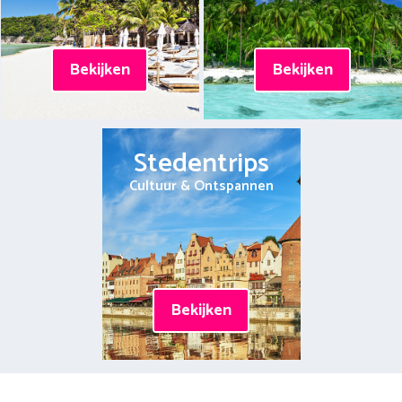
Bekijken
Bekijken
Stedentrips
Cultuur & Ontspannen
Bekijken