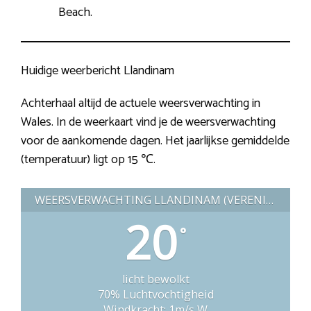
Beach.
Huidige weerbericht Llandinam
Achterhaal altijd de actuele weersverwachting in
Wales. In de weerkaart vind je de weersverwachting
voor de aankomende dagen. Het jaarlijkse gemiddelde
(temperatuur) ligt op 15 ℃.
WEERSVERWACHTING LLANDINAM (VERENIGD KONINKRIJK)
20
°
licht bewolkt
70% Luchtvochtigheid
Windkracht: 1m/s W