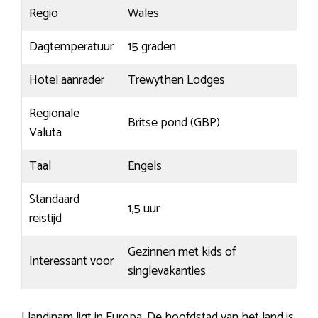
Regio
Wales
Dagtemperatuur
15 graden
Hotel aanrader
Trewythen Lodges
Regionale
Britse pond (GBP)
Valuta
Taal
Engels
Standaard
1,5 uur
reistijd
Gezinnen met kids of
Interessant voor
singlevakanties
Llandinam ligt in Europa. De hoofdstad van het land is