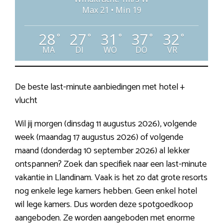
Max 21 • Min 19
28
27
31
37
32
°
°
°
°
°
MA
DI
WO
DO
VR
De beste last-minute aanbiedingen met hotel +
vlucht
Wil jij morgen (dinsdag 11 augustus 2026), volgende
week (maandag 17 augustus 2026) of volgende
maand (donderdag 10 september 2026) al lekker
ontspannen? Zoek dan specifiek naar een last-minute
vakantie in Llandinam. Vaak is het zo dat grote resorts
nog enkele lege kamers hebben. Geen enkel hotel
wil lege kamers. Dus worden deze spotgoedkoop
aangeboden. Ze worden aangeboden met enorme