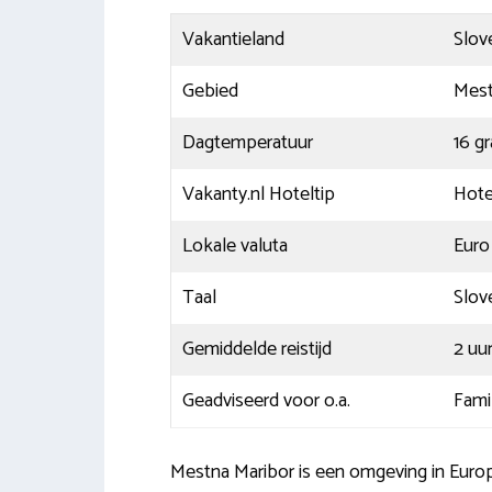
Vakantieland
Slov
Gebied
Mest
Dagtemperatuur
16 g
Vakanty.nl Hoteltip
Hote
Lokale valuta
Euro
Taal
Slov
Gemiddelde reistijd
2 uu
Geadviseerd voor o.a.
Fami
Mestna Maribor is een omgeving in Europa