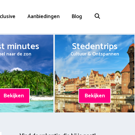
nclusive
Aanbiedingen
Blog
st minutes
Stedentrips
nel naar de zon
Cultuur & Ontspannen
Bekijken
Bekijken