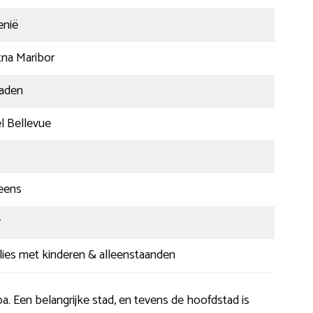
enië
na Maribor
raden
l Bellevue
eens
r
lies met kinderen & alleenstaanden
. Een belangrijke stad, en tevens de hoofdstad is