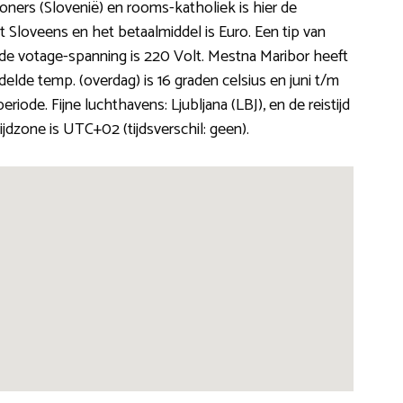
woners (Slovenië) en rooms-katholiek is hier de
et Sloveens en het betaalmiddel is Euro. Een tip van
 de votage-spanning is 220 Volt. Mestna Maribor heeft
elde temp. (overdag) is 16 graden celsius en juni t/m
riode. Fijne luchthavens: Ljubljana (LBJ), en de reistijd
jdzone is UTC+02 (tijdsverschil: geen).