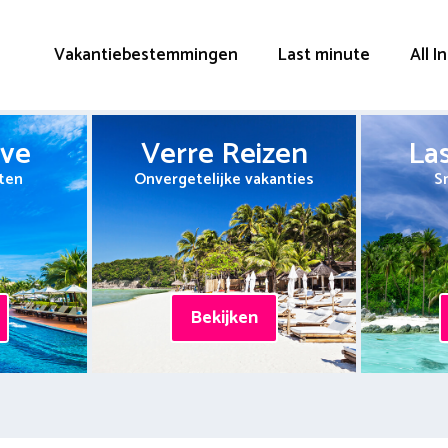
Vakantiebestemmingen
Last minute
All I
ive
Verre Reizen
La
ten
Onvergetelijke vakanties
S
Bekijken