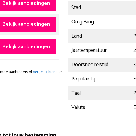
Bekijk aanbiedingen
Stad
L
Omgeving
L
Bekijk aanbiedingen
Land
P
Bekijk aanbiedingen
Jaartemperatuur
2
Doorsnee reistijd
3
oemde aanbieders of
vergelijk hier
alle
Populair bij
F
Taal
P
Valuta
E
g tot jouw bestemming