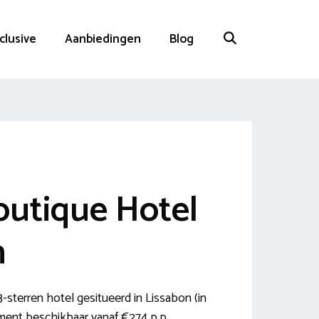
nclusive
Aanbiedingen
Blog
outique Hotel
n
-sterren hotel gesitueerd in Lissabon (in
ment beschikbaar vanaf €274 p.p.