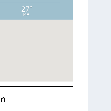
27
°
MA
en