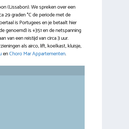
on (Lissabon). We spreken over een
rca 29 graden °C de periode met de
ertaal is Portugees en je betaalt hier
de genoemd) is +351 en de netspanning
n van een reistijd van circa 3 uur.
eningen als airco, lift, koelkast, kluisje,
u
en
Choro Mar Appartementen
.