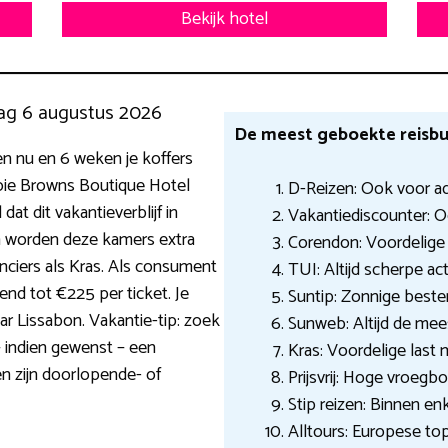
Bekijk hotel
ag 6 augustus 2026
De meest geboekte reisbu
n nu en 6 weken je koffers
ie Browns Boutique Hotel
D-Reizen: Ook voor ad
at dit vakantieverblijf in
Vakantiediscounter: O
n worden deze kamers extra
Corendon: Voordelige
nciers als Kras. Als consument
TUI: Altijd scherpe act
end tot €225 per ticket. Je
Suntip: Zonnige best
r Lissabon. Vakantie-tip: zoek
Sunweb: Altijd de mee
– indien gewenst – een
Kras: Voordelige last
n zijn doorlopende- of
Prijsvrij: Hoge vroegb
Stip reizen: Binnen en
Alltours: Europese to