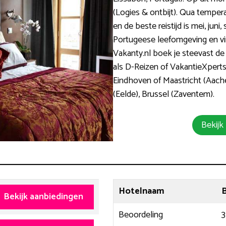
(Logies & ontbijt). Qua tempera
en de beste reistijd is mei, jun
Portugeese leefomgeving en vi
Vakanty.nl boek je steevast de
als D-Reizen of VakantieXperts
Eindhoven of Maastricht (Aach
(Eelde), Brussel (Zaventem).
Bekijk
Hotelnaam
B
Bekijk aanbiedingen
Beoordeling
3