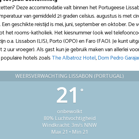
etten? Deze accommodatie valt binnen het Portugeese Lissab
mperatuur van gemiddeld 21 graden celsius. augustus is met ci
 Een geschikte reistijd is mei, juni, september en oktober. De vo
t het rooms-katholiek. Het kiesnummer (ook wel telefoonco
n o.a. Lissabon (LIS), Porto (OPO) en Faro (FAO). Je kunt uitgaa
t 2 uur vroeger). Als gast kun je gebruik maken van allerlei voorzi
e populaire hotels zoals
The Albatroz Hotel
,
Dom Pedro Garaja
WEERSVERWACHTING LISSABON (PORTUGAL)
21
°
onbewolkt
80% Luchtvochtigheid
Windkracht: 3m/s NNW
Max 21 • Min 21