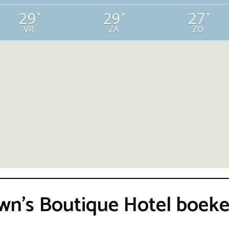
29
29
27
°
°
°
VR
ZA
ZO
own’s Boutique Hotel boek