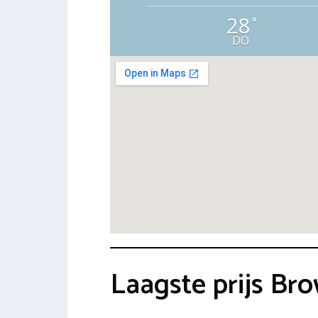
28
°
DO
Laagste prijs Br