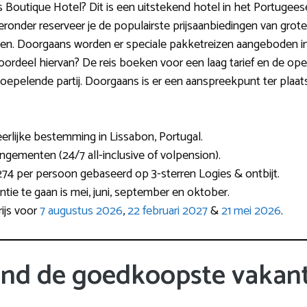
wns Boutique Hotel? Dit is een uitstekend hotel in het Portugees
ieronder reserveer je de populairste prijsaanbiedingen van grot
n. Doorgaans worden er speciale pakketreizen aangeboden inc
rdeel hiervan? De reis boeken voor een laag tarief en de operat
erkoepelende partij. Doorgaans is er een aanspreekpunt ter pla
erlijke bestemming in Lissabon, Portugal.
angementen (24/7 all-inclusive of volpension).
274 per persoon gebaseerd op 3-sterren Logies & ontbijt.
ntie te gaan is mei, juni, september en oktober.
ijs voor
7 augustus 2026
,
22 februari 2027
&
21 mei 2026
.
ind de goedkoopste vakant