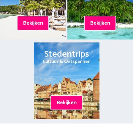
Bekijken
Bekijken
Stedentrips
Cultuur & Ontspannen
Bekijken