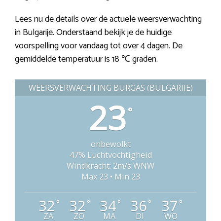
Lees nu de details over de actuele weersverwachting
in Bulgarije. Onderstaand bekijk je de huidige
voorspelling voor vandaag tot over 4 dagen. De
gemiddelde temperatuur is 18 ℃ graden.
WEERSVERWACHTING BURGAS (BULGARIJE)
23
°
onbewolkt
47% Luchtvochtigheid
Windkracht: 2m/s WNW
Max 23 • Min 23
32
32
34
36
37
°
°
°
°
°
ZA
ZO
MA
DI
WO