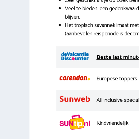
Zeer geschikt als je op zoek ben
Veel te bieden: een gedenkwaardig
blijven.
Het tropisch savanneklimaat met
(aanbevolen reisperiode is decem
Beste last minut
Europese toppers
All inclusive special
Kindvriendelijk