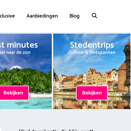
nclusive
Aanbiedingen
Blog
st minutes
Stedentrips
nel naar de zon
Cultuur & Ontspannen
Bekijken
Bekijken