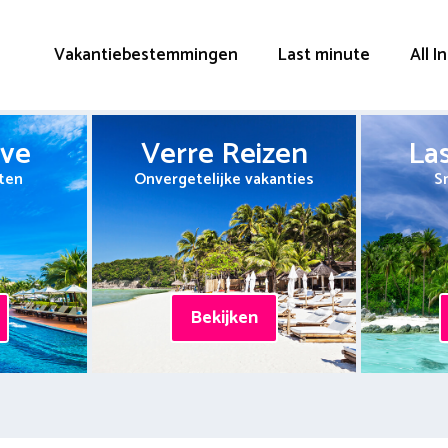
Vakantiebestemmingen
Last minute
All I
ive
Verre Reizen
La
ten
Onvergetelijke vakanties
S
Bekijken