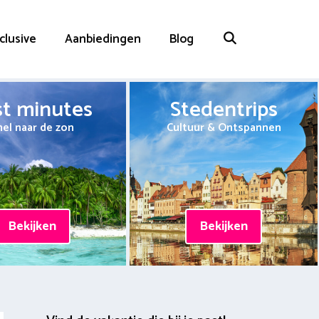
nclusive
Aanbiedingen
Blog
st minutes
Stedentrips
nel naar de zon
Cultuur & Ontspannen
Bekijken
Bekijken