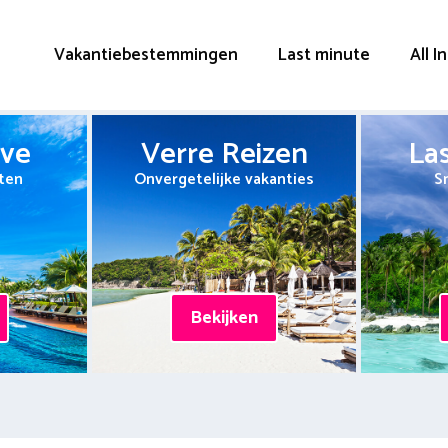
Vakantiebestemmingen
Last minute
All I
ive
Verre Reizen
La
ten
Onvergetelijke vakanties
S
Bekijken