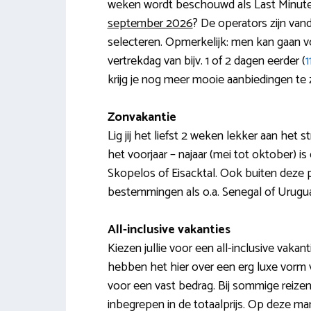
weken wordt beschouwd als Last Minute a
september 2026
? De operators zijn vand
selecteren. Opmerkelijk: men kan gaan voo
vertrekdag van bijv. 1 of 2 dagen eerder (
1
krijg je nog meer mooie aanbiedingen te z
Zonvakantie
Lig jij het liefst 2 weken lekker aan he
het voorjaar – najaar (mei tot oktober) i
Skopelos of Eisacktal. Ook buiten deze p
bestemmingen als o.a. Senegal of Uruguay
All-inclusive vakanties
Kiezen jullie voor een all-inclusive va
hebben het hier over een erg luxe vorm v
voor een vast bedrag. Bij sommige reizen z
inbegrepen in de totaalprijs. Op deze ma