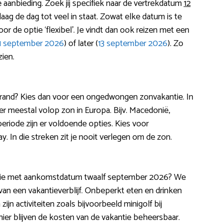
anbieding. Zoek jij specifiek naar de vertrekdatum
12
aag de dag tot veel in staat. Zowat elke datum is te
r de optie ‘flexibel’. Je vindt dan ook reizen met een
1 september 2026
) of later (
13 september 2026
). Zo
ien.
t strand? Kies dan voor een ongedwongen zonvakantie. In
s er meestal volop zon in Europa. Bijv. Macedonië,
eriode zijn er voldoende opties. Kies voor
. In die streken zit je nooit verlegen om de zon.
kantie met aankomstdatum twaalf september 2026? We
an een vakantieverblijf. Onbeperkt eten en drinken
ijn activiteiten zoals bijvoorbeeld minigolf bij
nier blijven de kosten van de vakantie beheersbaar.