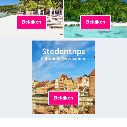
Bekijken
Bekijken
Stedentrips
Cultuur & Ontspannen
Bekijken