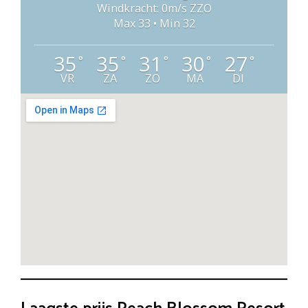
Windkracht: 0m/s ZZO
Max 33 • Min 32
35
35
31
30
27
°
°
°
°
°
VR
ZA
ZO
MA
DI