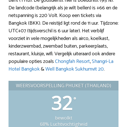
baht (THB). De godsdienst hier is boeddhist (95%).
De landcode (belangrijk als je wilt bellen) is +66 en de
netspanning is 220 Volt. Koop een tickets via
Bangkok (BKK). De reistijd ligt rond de 11 uur. Tijdzone:
UTC+07 (tijdsverschil is 6 uur later). Het verblijf
voorziet in vele mogelijkheden als airco, koelkast,
kinderzwembad, zwembad buiten, parkeerplaats,
restaurant, kluisje, wifi. Vergelijk uiteraard ook andere
populaire opties zoals
Chongfah Resort
,
Shangri-La
Hotel Bangkok
&
Well Bangkok Sukhumvit 20
.
WEERSVOORSPELLING PHUKET (THAILAND)
32
°
bewolkt
68% Luchtvochtigheid