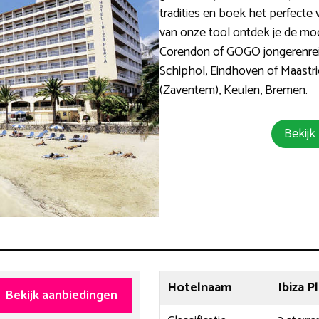
tradities en boek het perfecte v
van onze tool ontdek je de mooi
Corendon of GOGO jongerenreize
Schiphol, Eindhoven of Maastri
(Zaventem), Keulen, Bremen.
Bekijk
Hotelnaam
Ibiza P
Bekijk aanbiedingen