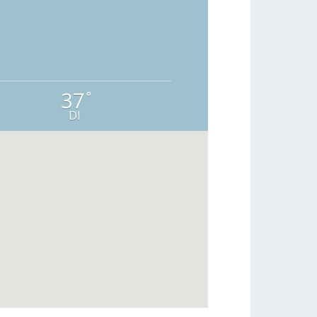
37
°
DI