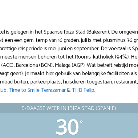
otel is gelegen in het Spaanse Ibiza Stad (Balearen). De omgev
eit een een gem. temp van 16 graden. juli is met plusminus 36 
rettige reisperiode is mei, juni en september. De voertaal is Sp
 De meeste mensen behoren tot het Rooms-katholiek (94%). Het
e (ACE), Barcelona (BCN), Malaga (AGP). Wat betreft reistijd mo
t geen). Je maakt hier gebruik van belangrijke faciliteiten als a
bad buiten, parkeerplaats, huisdieren toegestaan, restaurant, 
lub
,
Time to Smile Terrazamar
&
THB Felip
.
5-DAAGSE WEER IN IBIZA STAD (SPANJE)
30
°