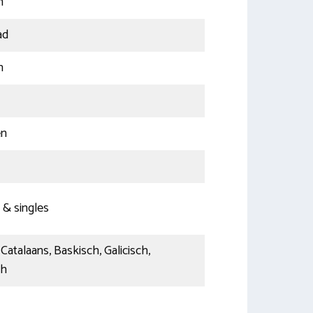
n
ad
n
en
 & singles
Catalaans, Baskisch, Galicisch,
ch