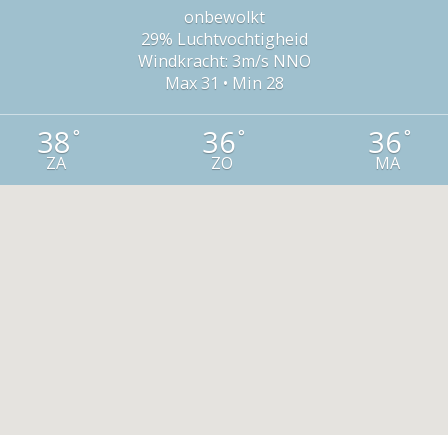
onbewolkt
29% Luchtvochtigheid
Windkracht: 3m/s NNO
Max 31 • Min 28
38
36
36
°
°
°
ZA
ZO
MA