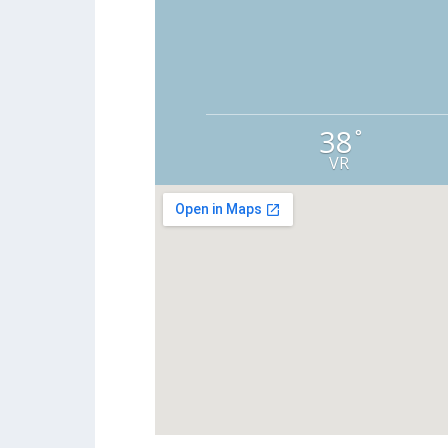
38
°
VR