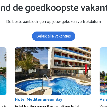
ind de goedkoopste vakant
De beste aanbiedingen op jouw gekozen vertrekdatum
Bekijk alle vakanties
Hotel Mediterranean Bay
Val
y is
Hotel Mediterranean Bay vergelijken Hotel
Vale