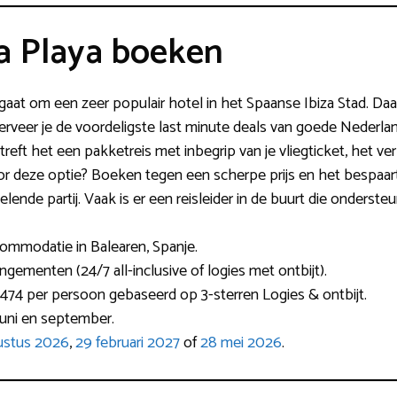
za Playa boeken
 gaat om een zeer populair hotel in het Spaanse Ibiza Stad. Daa
serveer je de voordeligste last minute deals van goede Nederla
eft het een pakketreis met inbegrip van je vliegticket, het verb
eze optie? Boeken tegen een scherpe prijs en het bespaart e
elende partij. Vaak is er een reisleider in de buurt die ondersteu
commodatie in Balearen, Spanje.
ngementen (24/7 all-inclusive of logies met ontbijt).
474 per persoon gebaseerd op 3-sterren Logies & ontbijt.
 juni en september.
gustus 2026
,
29 februari 2027
of
28 mei 2026
.