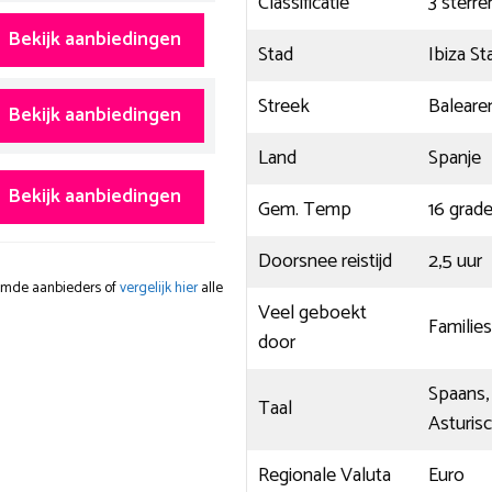
Classificatie
3 sterre
Bekijk aanbiedingen
Stad
Ibiza St
Streek
Baleare
Bekijk aanbiedingen
Land
Spanje
Bekijk aanbiedingen
Gem. Temp
16 grad
Doorsnee reistijd
2,5 uur
oemde aanbieders of
vergelijk hier
alle
Veel geboekt
Families
door
Spaans, 
Taal
Asturis
Regionale Valuta
Euro