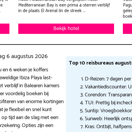
de
Mediterranean Bay is een prima 4-sterren verblijf
Pagu
.
in de plaats El Arenal (in de streek ...
gele
boeke
Bekijk hotel
ag 6 augustus 2026
Top 10 reisbureaus augus
u en 6 weken je koffers
weldige Ibiza Playa last-
D-Reizen: 7 dagen per
t verblijf in Balearen kamers
Vakantiediscounter: 
er voordelig boeken bij
Corendon: Transparant
profiteren van enorme kortingen
TUI: Prettig bij inchec
t je flexibel en snel kunt
Suntip: Vroegboekkor
a op tijd aan de slag met een
Sunweb: Heerlijk onts
rzekering. Opties zijn een
Kras: Ontbijt, halfpensi