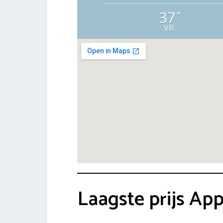
37
°
VR
Laagste prijs A