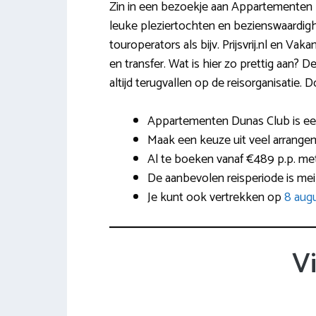
Zin in een bezoekje aan Appartementen Du
leuke pleziertochten en bezienswaardighe
touroperators als bijv. Prijsvrij.nl en V
en transfer. Wat is hier zo prettig aan? 
altijd terugvallen op de reisorganisatie.
Appartementen Dunas Club is een 
Maak een keuze uit veel arrangeme
Al te boeken vanaf €489 p.p. met
De aanbevolen reisperiode is mei
Je kunt ook vertrekken op
8 aug
V