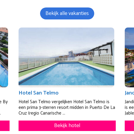
Bekijk alle vakanties
Hotel San Telmo
Jan
e By
Hotel San Telmo vergelijken Hotel San Telmo is
Jand
een prima 3-sterren resort midden in Puerto De La
is e
.
Cruz (regio Canarische ...
Jable
Bekijk hotel