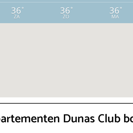
36
36
36
°
°
°
ZA
ZO
MA
ppartementen Dunas Club 