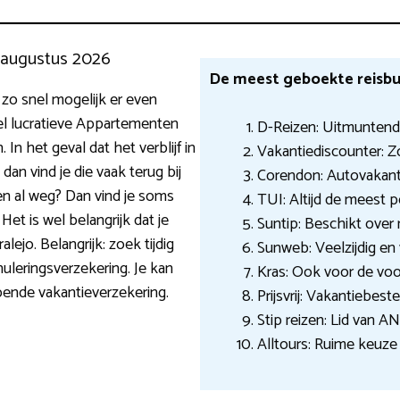
7 augustus 2026
De meest geboekte reisbu
 zo snel mogelijk er even
l lucratieve Appartementen
D-Reizen: Uitmuntend
In het geval dat het verblijf in
Vakantiediscounter: 
dan vind je die vaak terug bij
Corendon: Autovakanti
gen al weg? Dan vind je soms
TUI: Altijd de meest p
et is wel belangrijk dat je
Suntip: Beschikt over 
lejo. Belangrijk: zoek tijdig
Sunweb: Veelzijdig en
uleringsverzekering. Je kan
Kras: Ook voor de voo
pende vakantieverzekering.
Prijsvrij: Vakantiebes
Stip reizen: Lid van A
Alltours: Ruime keuze 