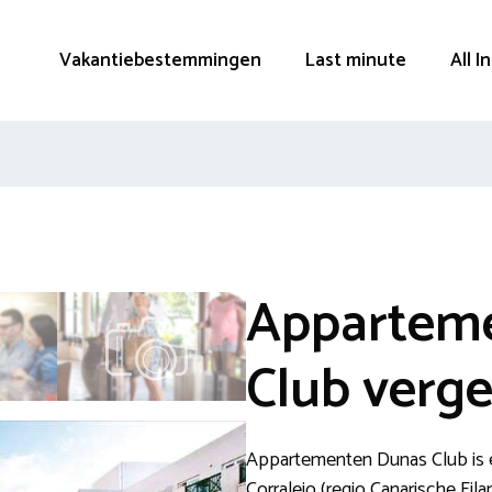
Vakantiebestemmingen
Last minute
All I
Appartem
Club verge
Appartementen Dunas Club is 
Corralejo (regio Canarische Eila