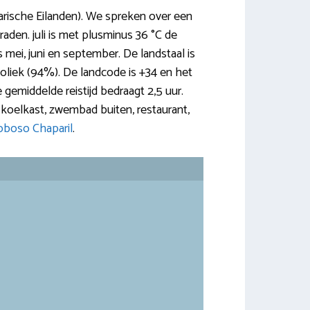
arische Eilanden). We spreken over een
aden. juli is met plusminus 36 °C de
s mei, juni en september. De landstaal is
holiek (94%). De landcode is +34 en het
 gemiddelde reistijd bedraagt 2,5 uur.
ss, koelkast, zwembad buiten, restaurant,
boso Chaparil
.