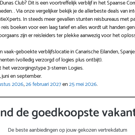
nas Club? Dit is een voortreffelijk verblijf in het Spaanse Co
den. . Via onze vergelijker bekijk je de allerbeste deals van 
akantieXperts. In steeds meer gevallen stunten reisbureaus met p
De reis boeken voor een laag tarief en alles wordt uit handen g
 Doorgaans zijn er reisleiders ter plekke aanwezig voor het opl
vaak-geboekte verblijfslocatie in Canarische Eilanden, Spanje
nten (volledig verzorgd of logies plus ontbijt).
 het verzorgingstype 3-sterren Logies.
, juni en september.
ustus 2026
,
26 februari 2027
en
25 mei 2026
.
ind de goedkoopste vakant
De beste aanbiedingen op jouw gekozen vertrekdatum