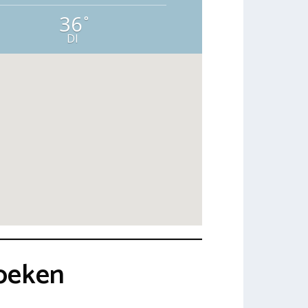
36
°
DI
boeken