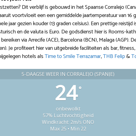
zetten? Dit verblijf is gebouwd in het Spaanse Corralejo (Can
aruit voortvloeit een een gemiddelde jaartemperatuur van 16 gr
e jaar gezien kouder (13 graden celsius). Een prettige reistijd i
Asturisch en de valuta is Euro. De godsdienst hier is Rooms-kat
 bereiken via Arrecife (ACE), Barcelona (BCN), Malaga (AGP). De
). Je profiteert hier van uitgebreide faciliteiten als bar, fitne
abijgelegen hotels als
Time to Smile Terrazamar
,
THB Felip
&
To
5-DAAGSE WEER IN CORRALEJO (SPANJE)
24
°
onbewolkt
57% Luchtvochtigheid
Windkracht: 2m/s ONO
Max 25 • Min 22