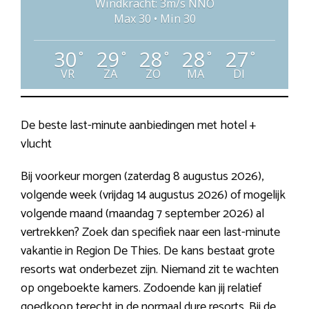
Windkracht: 3m/s NNO
Max 30 • Min 30
30
29
28
28
27
°
°
°
°
°
VR
ZA
ZO
MA
DI
De beste last-minute aanbiedingen met hotel +
vlucht
Bij voorkeur morgen (zaterdag 8 augustus 2026),
volgende week (vrijdag 14 augustus 2026) of mogelijk
volgende maand (maandag 7 september 2026) al
vertrekken? Zoek dan specifiek naar een last-minute
vakantie in Region De Thies. De kans bestaat grote
resorts wat onderbezet zijn. Niemand zit te wachten
op ongeboekte kamers. Zodoende kan jij relatief
goedkoop terecht in de normaal dure resorts. Bij de