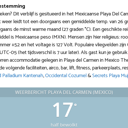
 bestemming
? Dit verblijf is gesitueerd in het Mexicaanse Playa Del Car
weer leidt tot een doorgaans een gemiddelde temp. van 26 grad
rgaans de minst warme maand (27 graden °C). Een geschikte rei
ddel is Mexicaanse peso (MXN). Mensen zijn hier religieus: roo
nummer +52 en het voltage is 127 Volt. Populaire vliegvelden zi
e: UTC-05 (het tijdsverschil is 7 uur later). Als gast kun je ge
 sterren accommodatie gelegen in Playa del Carmen in Mexico 
volgende faciliteiten, airco, bar, lift, fitness, parkeerplaats, res
d Palladium Kantenah
,
Occidental Cozumel
&
Secrets Playa Mu
WEERBERICHT PLAYA DEL CARMEN (MEXICO)
17
°
half bewolkt