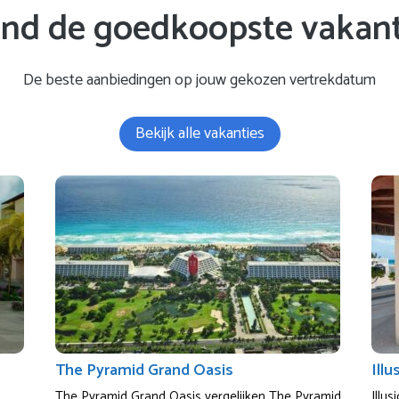
ind de goedkoopste vakant
De beste aanbiedingen op jouw gekozen vertrekdatum
Bekijk alle vakanties
The Pyramid Grand Oasis
Ill
The Pyramid Grand Oasis vergelijken The Pyramid
Illus