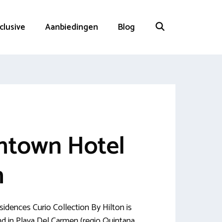
nclusive
Aanbiedingen
Blog
ntown Hotel
n
dences Curio Collection By Hilton is
nd in Playa Del Carmen (regio Quintana