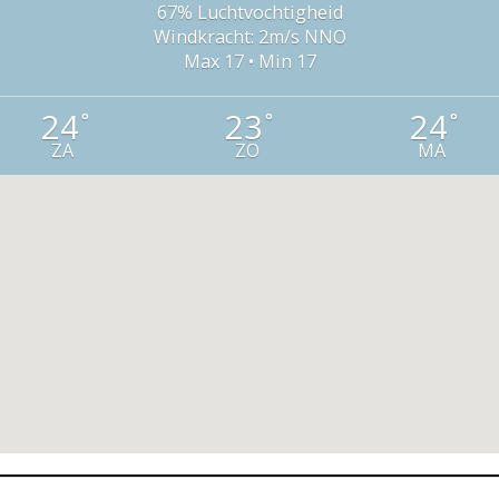
67% Luchtvochtigheid
Windkracht: 2m/s NNO
Max 17 • Min 17
24
23
24
°
°
°
ZA
ZO
MA