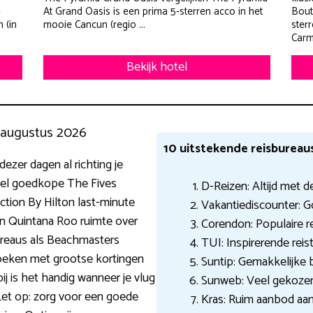
-
At Grand Oasis is een prima 5-sterren acco in het
Bout
 (in
mooie Cancun (regio ...
ster
Carme
Bekijk hotel
7 augustus 2026
10 uitstekende reisbureau
 dezer dagen al richting je
el goedkope The Fives
D-Reizen: Altijd met de
tion By Hilton last-minute
Vakantiediscounter: 
e in Quintana Roo ruimte over
Corendon: Populaire r
sbureaus als Beachmasters
TUI: Inspirerende reist
eken met grootse kortingen
Suntip: Gemakkelijke
j is het handig wanneer je vlug
Sunweb: Veel gekozen
Let op: zorg voor een goede
Kras: Ruim aanbod aan