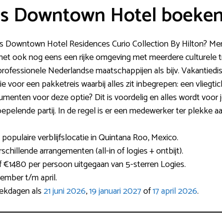
ves Downtown Hotel boeke
ves Downtown Hotel Residences Curio Collection By Hilton? Men 
het ook nog eens een rijke omgeving met meerdere culturele trip
n professionele Nederlandse maatschappijen als bijv. Vakantie
e voor een pakketreis waarbij alles zit inbegrepen: een vliegtic
nten voor deze optie? Dit is voordelig en alles wordt voor je
oepelende partij. In de regel is er een medewerker ter plekke a
opulaire verblijfslocatie in Quintana Roo, Mexico.
hillende arrangementen (all-in of logies + ontbijt).
naf €1480 per persoon uitgegaan van 5-sterren Logies.
ember t/m april.
rekdagen als
21 juni 2026
,
19 januari 2027
of
17 april 2026
.