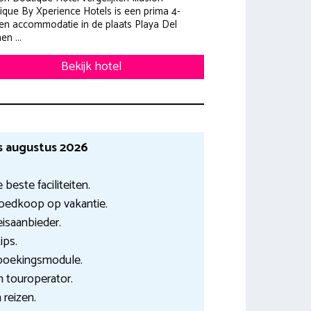
ique By Xperience Hotels is een prima 4-
ren accommodatie in de plaats Playa Del
n ...
Bekijk hotel
s augustus 2026
 beste faciliteiten.
Goedkoop op vakantie.
eisaanbieder.
ips.
 boekingsmodule.
 touroperator.
 reizen.