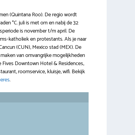
men (Quintana Roo). De regio wordt
en °C. juli is met om en nabij de 32
speriode is november t/m april. De
ms-katholiek en protestants. Als je naar
jn Cancun (CUN), Mexico stad (MEX). De
bruik maken van omvangrijke mogelijkheden
The Fives Downtown Hotel & Residences,
taurant, roomservice, kluisje, wifi. Bekijk
jeres
.