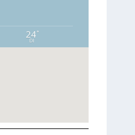
24
°
DI