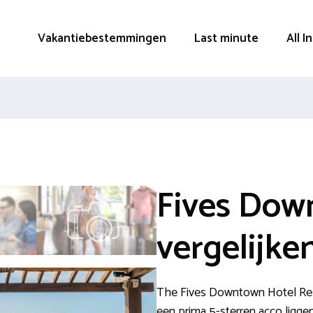
Vakantiebestemmingen
Last minute
All I
Fives Dow
vergelijke
The Fives Downtown Hotel Resi
een prima 5-sterren acco ligge