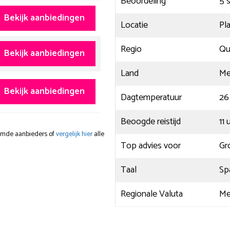
Beoordeling
5 
Bekijk aanbiedingen
Locatie
Pl
Regio
Qu
Bekijk aanbiedingen
Land
Me
Bekijk aanbiedingen
Dagtemperatuur
26
Beoogde reistijd
11 
oemde aanbieders of
vergelijk hier
alle
Top advies voor
Gr
Taal
Sp
Regionale Valuta
Me