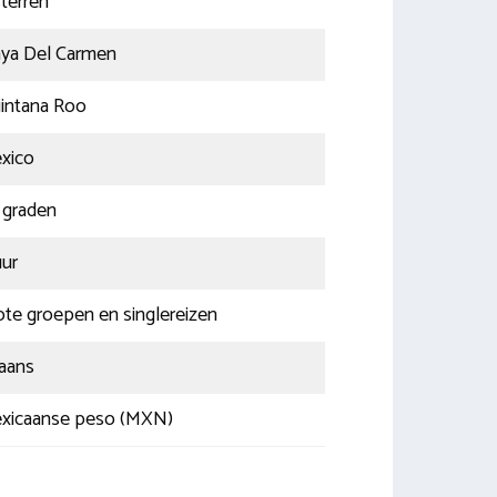
sterren
aya Del Carmen
intana Roo
xico
 graden
uur
ote groepen en singlereizen
aans
xicaanse peso (MXN)