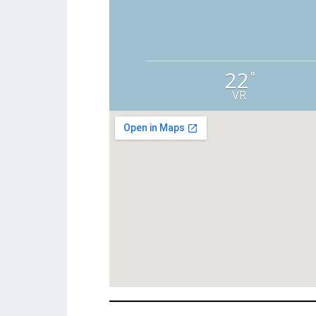
22
°
VR