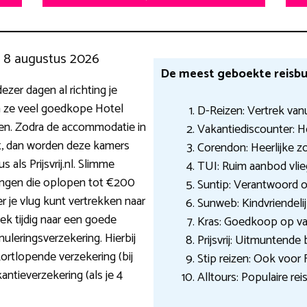
g 8 augustus 2026
De meest geboekte reisbu
zer dagen al richting je
 ze veel goedkope Hotel
D-Reizen: Vertrek van
gen. Zodra de accommodatie in
Vakantiediscounter: 
t, dan worden deze kamers
Corendon: Heerlijke z
 als Prijsvrij.nl. Slimme
TUI: Ruim aanbod vlie
ngen die oplopen tot €200
Suntip: Verantwoord op
r je vlug kunt vertrekken naar
Sunweb: Kindvriendeli
k tijdig naar een goede
Kras: Goedkoop op va
uleringsverzekering. Hierbij
Prijsvrij: Uitmuntende
ortlopende verzekering (bij
Stip reizen: Ook voor 
ntieverzekering (als je 4
Alltours: Populaire rei