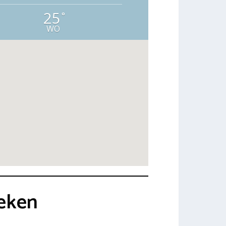
25
°
WO
oeken