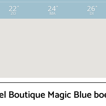
22
24
26
°
°
°
ZO
MA
DI
tel Boutique Magic Blue b