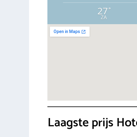
27
°
ZA
Laagste prijs Ho