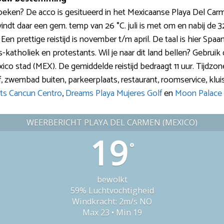
ken? De acco is gesitueerd in het Mexicaanse Playa Del Carm
dt daar een gem. temp van 26 °C. juli is met om en nabij de 32
 Een prettige reistijd is november t/m april. De taal is hier Spa
katholiek en protestants. Wil je naar dit land bellen? Gebruik 
co stad (MEX). De gemiddelde reistijd bedraagt 11 uur. Tijdzone:
golf, zwembad buiten, parkeerplaats, restaurant, roomservice, klui
ts Cancun Centro
,
Dreams Playa Mujeres Golf
en
Moon Palace 
WEERBERICHT PLAYA DEL CARMEN (MEXICO)
19
°
bewolkt
59% Luchtvochtigheid
Windkracht: 2m/s NO
Max 23 • Min 19