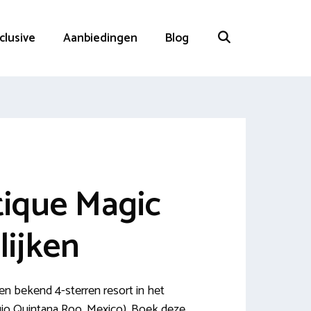
nclusive
Aanbiedingen
Blog
tique Magic
lijken
en bekend 4-sterren resort in het
io Quintana Roo, Mexico). Boek deze