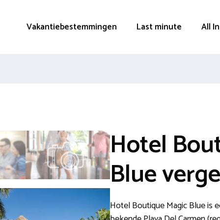
Vakantiebestemmingen
Last minute
All I
Hotel Bou
Blue verge
Hotel Boutique Magic Blue is e
bekende Playa Del Carmen (reg