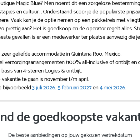
Boutique Magic Blue? Men noemt dit een zorgeloze bestemming
tstapjes en cultuur. . Onderstaand scoor je de populairste pri
ere. Vaak kan je de optie nemen op een pakketreis met vliegti
o prettig aan? Het is goedkoop en de operator regelt alles. Ster
eeste gevallen is er een medewerker ter plaatse aanwezig die j
 zeer geliefde accommodatie in Quintana Roo, Mexico.
 verzorgingsarrangementen (100% all-inclusive of ontbijt en di
basis van 4-sterren Logies & ontbijt.
 vakantie te gaan is november t/m april.
op bijvoorbeeld
3 juli 2026
,
5 februari 2027
en
4 mei 2026
.
ind de goedkoopste vakant
De beste aanbiedingen op jouw gekozen vertrekdatum