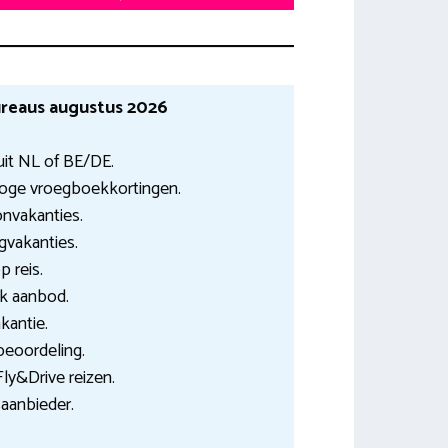
reaus augustus 2026
uit NL of BE/DE.
Hoge vroegboekkortingen.
onvakanties.
gvakanties.
 reis.
jk aanbod.
kantie.
 beoordeling.
Fly&Drive reizen.
saanbieder.