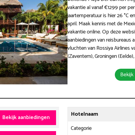
vakantie al vanaf €1299 per per
jaartemperatuur is hier 26 °C e
april. Maak kennis met de Mexi
vakantie online. Op deze websi
aanbiedingen van reisbureaus al
vluchten van Rossiya Airlines 
(Zaventem), Groningen (Eelde),
Bekijk
Hotelnaam
Bekijk aanbiedingen
Categorie