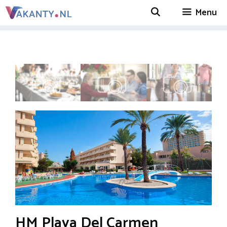
Ga
Menu
naar
de
inhoud
HM Playa Del Carmen