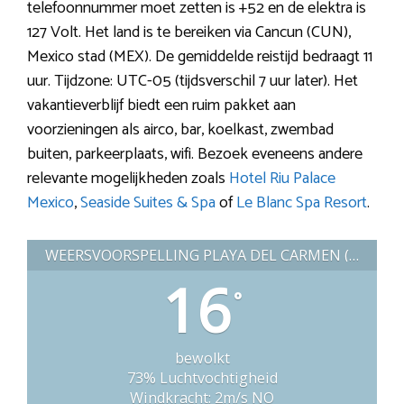
telefoonnummer moet zetten is +52 en de elektra is
127 Volt. Het land is te bereiken via Cancun (CUN),
Mexico stad (MEX). De gemiddelde reistijd bedraagt 11
uur. Tijdzone: UTC-05 (tijdsverschil 7 uur later). Het
vakantieverblijf biedt een ruim pakket aan
voorzieningen als airco, bar, koelkast, zwembad
buiten, parkeerplaats, wifi. Bezoek eveneens andere
relevante mogelijkheden zoals
Hotel Riu Palace
Mexico
,
Seaside Suites & Spa
of
Le Blanc Spa Resort
.
WEERSVOORSPELLING PLAYA DEL CARMEN (MEXICO)
16
°
bewolkt
73% Luchtvochtigheid
Windkracht: 2m/s NO