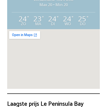
Max 20 • Min 20
24
23
24
24
25
°
°
°
°
°
ZO
MA
DI
WO
DO
Laagste prijs Le Peninsula Bay