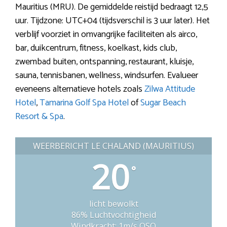
Mauritius (MRU). De gemiddelde reistijd bedraagt 12,5
uur. Tijdzone: UTC+04 (tijdsverschil is 3 uur later). Het
verblijf voorziet in omvangrijke faciliteiten als airco,
bar, duikcentrum, fitness, koelkast, kids club,
zwembad buiten, ontspanning, restaurant, kluisje,
sauna, tennisbanen, wellness, windsurfen. Evalueer
eveneens alternatieve hotels zoals
Zilwa Attitude
Hotel
,
Tamarina Golf Spa Hotel
of
Sugar Beach
Resort & Spa
.
WEERBERICHT LE CHALAND (MAURITIUS)
20
°
licht bewolkt
86% Luchtvochtigheid
Windkracht: 1m/s OSO