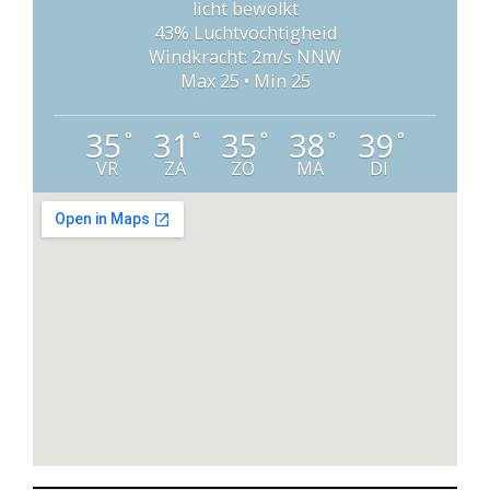
licht bewolkt
43% Luchtvochtigheid
Windkracht: 2m/s NNW
Max 25 • Min 25
35
31
35
38
39
°
°
°
°
°
VR
ZA
ZO
MA
DI