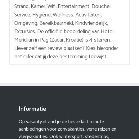
Strand, Kamer, Wifi, Entertainment, Douche,
Service, Hygiëne, Wellness, Activiteiten,
Omgeving, Bereikbaarheid, Kindvriendelijk,
Excursies. De officiële beoordeling van Hotel
Meridijan in Pag (Zadar, Kroatië) is 4-sterren.
Liever zelf een review plaatsen? Kies hieronder
het cijfer dat jij deze bestemming toewijst.
Informatie
Op vakanty.nl vind je de beste last minute
aanbiedingen voor zonvakanties, verre reizen en
vliegvakanties. Ook wintersport, stedentrips,