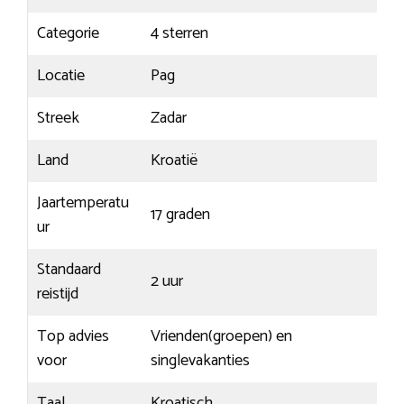
Categorie
4 sterren
Locatie
Pag
Streek
Zadar
Land
Kroatië
Jaartemperatu
17 graden
ur
Standaard
2 uur
reistijd
Top advies
Vrienden(groepen) en
voor
singlevakanties
Taal
Kroatisch