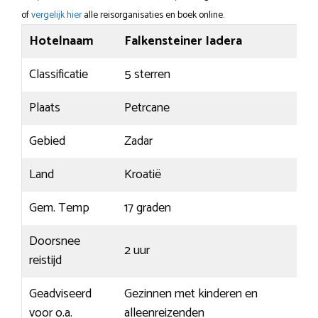
of
vergelijk hier
alle reisorganisaties en boek online.
Hotelnaam
Falkensteiner Iadera
Classificatie
5 sterren
Plaats
Petrcane
Gebied
Zadar
Land
Kroatië
Gem. Temp
17 graden
Doorsnee
2 uur
reistijd
Geadviseerd
Gezinnen met kinderen en
voor o.a.
alleenreizenden