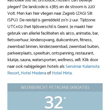
katholiek (88%), orthodox, moslim. Een belletje
plegen? De landcode is +385 en de stroom is 220
Volt. Men kan hier vliegen naar Zagreb (ZAG) Slit
(SPU). De reistijd is gemiddeld zo’n 2 uur. Tijdzone:
UTC+02 (het tijdsverschil is Geen). Je maakt hier
gebruik van allerlei faciliteiten als airco, animatie, bar,
fietsverhuur, kinderopvang, duikcentrum, fitness,
zwembad binnen, kinderzwembad, zwembad buiten,
parkeerplaats, speeltuin, ontspanning, restaurant,
kluisje, sauna, watersporten, wellness, wifi. Klik door
naar ook nabijgelegen hotels als
Sensimar Kalamota
Resort
,
Hotel Medena
of
Hotel Mirta
.
WEERBERICHT PETRCANE (KROATIË)
32
°