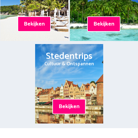
Bekijken
Bekijken
Stedentrips
Cultuur & Ontspannen
Bekijken