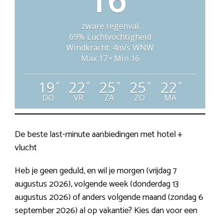
zware regenval
69% Luchtvochtigheid
Windkracht: 4m/s WNW
Max 17 • Min 16
19
22
25
25
22
°
°
°
°
°
DO
VR
ZA
ZO
MA
De beste last-minute aanbiedingen met hotel +
vlucht
Heb je geen geduld, en wil je morgen (vrijdag 7
augustus 2026), volgende week (donderdag 13
augustus 2026) of anders volgende maand (zondag 6
september 2026) al op vakantie? Kies dan voor een