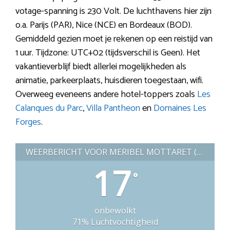
votage-spanning is 230 Volt. De luchthavens hier zijn
o.a. Parijs (PAR), Nice (NCE) en Bordeaux (BOD).
Gemiddeld gezien moet je rekenen op een reistijd van
1 uur. Tijdzone: UTC+02 (tijdsverschil is Geen). Het
vakantieverblijf biedt allerlei mogelijkheden als
animatie, parkeerplaats, huisdieren toegestaan, wifi.
Overweeg eveneens andere hotel-toppers zoals
Les
Calanques du Parc
,
Villa Pantheon
en
Domaines Les
Forges
.
WEERBERICHT VOOR MERIBEL MOTTARET (FRANKRIJK)
17
°
onbewolkt
71% Luchtvochtigheid