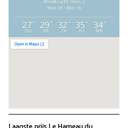
Windkracht: 0m/s Z
Max 18 • Min 16
27
29
32
35
34
°
°
°
°
°
DO
VR
ZA
ZO
MA
Laagste prijs Le Hameau du