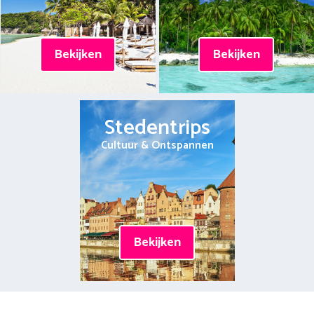
Bekijken
Bekijken
Stedentrips
Cultuur & Ontspannen
Bekijken