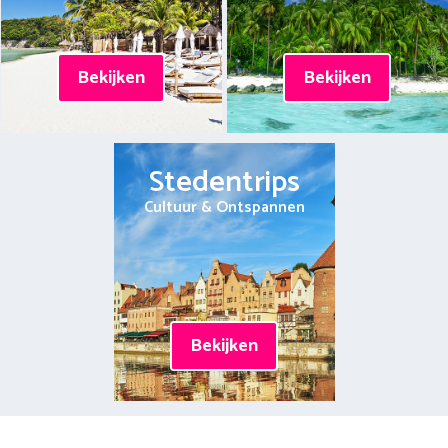
Bekijken
Bekijken
Stedentrips
Cultuur & Ontspannen
Bekijken