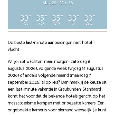
Max 20 • Min 16
33
35
35
33
30
°
°
°
°
°
ZA
ZO
MA
DI
WO
De beste last-minute aanbiedingen met hotel +
vlucht
Wil je niet wachten, maar morgen (zaterdag 8
augustus 2026), volgende week (vrijdag 14 augustus
2026) of anders volgende maand (maandag 7
september 2026) al op reis? Dan maak jij de keuze uit
een last-minute vakantie in Graubunden. Standaard
komt het voor dat de bekende hotels gericht op het
massatoerisme kampen met onbezette kamers. Een
ongeboekte kamer is voor niemand wenselijk. Je kunt