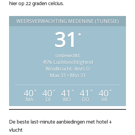
hier op 22 graden celcius.
WEERSVERWACHTING MEDENINE (TUNESIË)
31
°
onbewolkt
45% Luchtvochtigheid
Windkracht: 4m/s O
Max 31 • Min 31
40
40
41
41
40
°
°
°
°
°
MA
DI
WO
DO
VR
De beste last-minute aanbiedingen met hotel +
vlucht