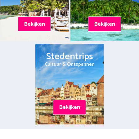
Bekijken
Bekijken
Stedentrips
Cultuur & Ontspannen
Bekijken