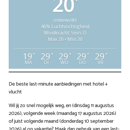
20
°
onbewolkt
46% Luchtvochtigheid
Windkracht: 5m/s O
Max 20 • Min 20
19
29
29
29
29
°
°
°
°
°
MA
DI
WO
DO
VR
De beste last-minute aanbiedingen met hotel +
vlucht
Wil jij zo snel mogelijk weg, en (dinsdag 11 augustus
2026), volgende week (maandag 17 augustus 2026)
of juist volgende maand (donderdag 10 september
2026) al op vakantie? Maak dan gebruik van een last-