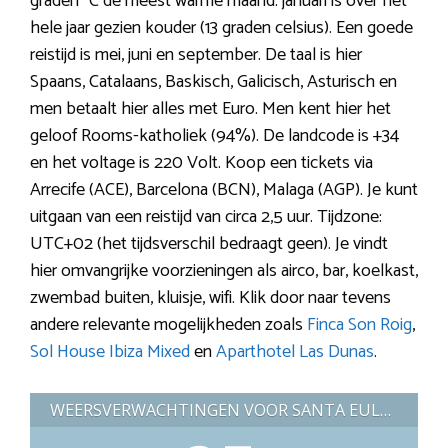
graden °C de meest warme maand. januari is over het
hele jaar gezien kouder (13 graden celsius). Een goede
reistijd is mei, juni en september. De taal is hier
Spaans, Catalaans, Baskisch, Galicisch, Asturisch en
men betaalt hier alles met Euro. Men kent hier het
geloof Rooms-katholiek (94%). De landcode is +34
en het voltage is 220 Volt. Koop een tickets via
Arrecife (ACE), Barcelona (BCN), Malaga (AGP). Je kunt
uitgaan van een reistijd van circa 2,5 uur. Tijdzone:
UTC+02 (het tijdsverschil bedraagt geen). Je vindt
hier omvangrijke voorzieningen als airco, bar, koelkast,
zwembad buiten, kluisje, wifi. Klik door naar tevens
andere relevante mogelijkheden zoals
Finca Son Roig
,
Sol House Ibiza Mixed
en
Aparthotel Las Dunas
.
WEERSVERWACHTINGEN VOOR SANTA EULALIA DEL RIO (SPANJE)