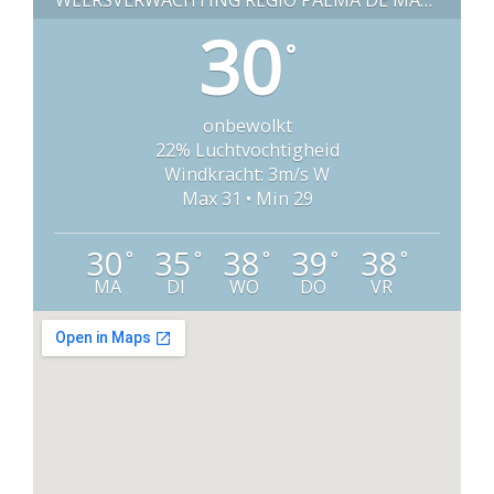
WEERSVERWACHTING REGIO PALMA DE MALLORCA (SPANJE)
30
°
onbewolkt
22% Luchtvochtigheid
Windkracht: 3m/s W
Max 31 • Min 29
30
35
38
39
38
°
°
°
°
°
MA
DI
WO
DO
VR