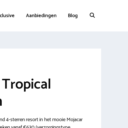
nclusive
Aanbiedingen
Blog
 Tropical
n
nd 4-sterren resort in het mooie Mojacar
boeken vanaf €630 (verzorgingstype