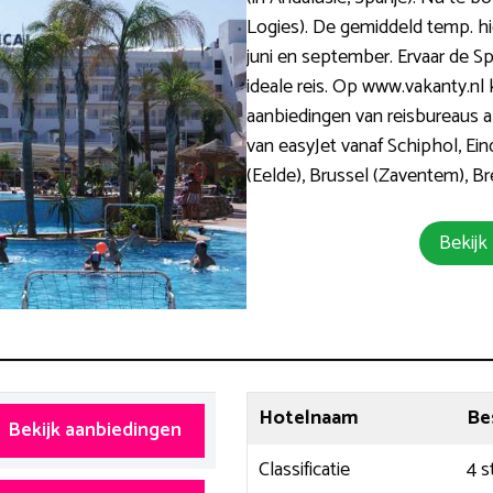
Logies). De gemiddeld temp. hier
juni en september. Ervaar de S
ideale reis. Op www.vakanty.nl 
aanbiedingen van reisbureaus a
van easyJet vanaf Schiphol, Ei
(Eelde), Brussel (Zaventem), B
Bekijk
Hotelnaam
Be
Bekijk aanbiedingen
Classificatie
4 s