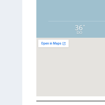
36
°
DO