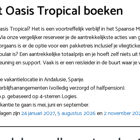
t Oasis Tropical boeken
t Oasis Tropical? Het is een voortreffelijk verblijf in het Spaans
 Via onze vergelijker reserveer je de aantrekkelijkste acties v
gaans is er de optie voor een pakketreis inclusief je vliegticke
ulair is? Een aantrekkelijke totaalprijs en je hoeft zelf niets ui
ning en support. Vaak is er een reisleider in de buurt waar je 
e vakantielocatie in Andalusie, Spanje.
erblijfsarrangementen (volledig verzorgd of halfpension).
.p. gebaseerd op 4-sterren Logies.
antie te gaan is mei, juni en september.
agen zijn
24 januari 2027
,
5 augustus 2026
en
2 november 20