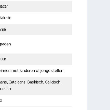
acar
alusie
nje
graden
 uur
innen met kinderen of jonge stellen
ans, Catalaans, Baskisch, Galicisch,
urisch
ro