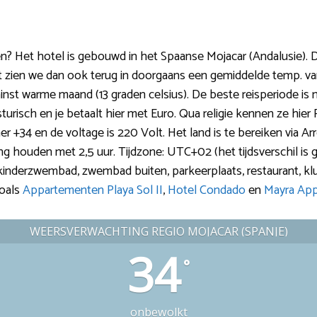
? Het hotel is gebouwd in het Spaanse Mojacar (Andalusie).
t zien we dan ook terug in doorgaans een gemiddelde temp. van 
nst warme maand (13 graden celsius). De beste reisperiode is m
sturisch en je betaalt hier met Euro. Qua religie kennen ze hier
er +34 en de voltage is 220 Volt. Het land is te bereiken via A
ing houden met 2,5 uur. Tijdzone: UTC+02 (het tijdsverschil is g
ub, kinderzwembad, zwembad buiten, parkeerplaats, restaurant, klui
zoals
Appartementen Playa Sol II
,
Hotel Condado
en
Mayra Ap
WEERSVERWACHTING REGIO MOJACAR (SPANJE)
34
°
onbewolkt