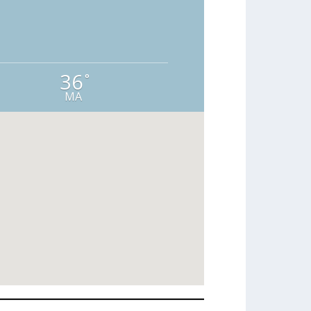
36
°
MA