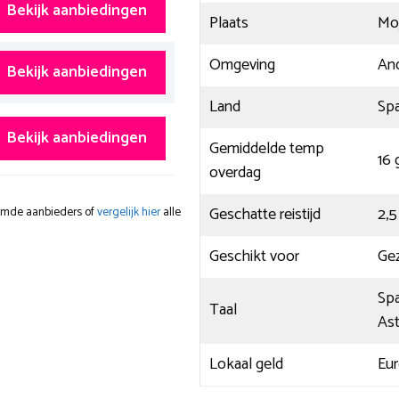
Bekijk aanbiedingen
Plaats
Moj
Omgeving
And
Bekijk aanbiedingen
Land
Spa
Bekijk aanbiedingen
Gemiddelde temp
16 
overdag
Geschatte reistijd
2,5
oemde aanbieders of
vergelijk hier
alle
Geschikt voor
Gez
Spa
Taal
Ast
Lokaal geld
Eu