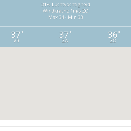
31% Luchtvochtigheid
Windkracht: 1m/s ZO
Max 34 • Min 33
37
37
36
°
°
°
VR
ZA
ZO