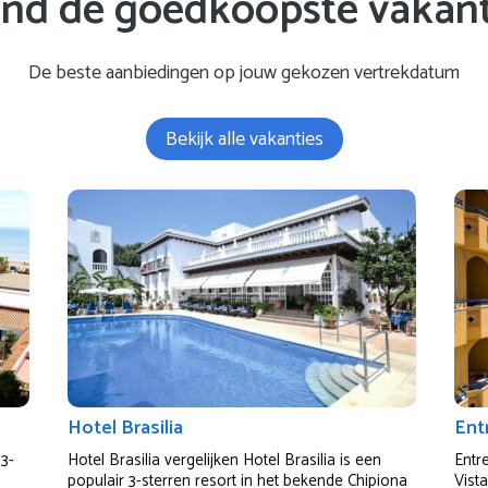
ind de goedkoopste vakant
De beste aanbiedingen op jouw gekozen vertrekdatum
Bekijk alle vakanties
Hotel Brasilia
Ent
 3-
Hotel Brasilia vergelijken Hotel Brasilia is een
Entr
populair 3-sterren resort in het bekende Chipiona
Vist