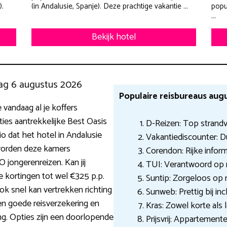
).
(in Andalusie, Spanje). Deze prachtige vakantie ...
popu
...
Bekijk hotel
ag 6 augustus 2026
Populaire reisbureaus aug
je vandaag al je koffers
ies aantrekkelijke Best Oasis
D-Reizen: Top strandv
io dat het hotel in Andalusie
Vakantiediscounter: Du
worden deze kamers
Corendon: Rijke infor
 jongerenreizen. Kan jij
TUI: Verantwoord op r
 kortingen tot wel €325 p.p.
Suntip: Zorgeloos op r
 ook snel kan vertrekken richting
Sunweb: Prettig bij in
n goede reisverzekering en
Kras: Zowel korte als 
g. Opties zijn een doorlopende
Prijsvrij: Appartemente