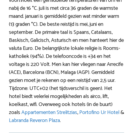
voortvloeit een gemiddelde temperaturen van om en
nabij de 16 °C. juli is met circa 36 graden de warmste
maand. januari is gemiddeld gezien wat minder warm
(13 graden °C). De beste reistijd is mei, juni en
september. De primaire taal is Spaans, Catalaans,
Baskisch, Galicisch, Asturisch en men hanteert hier de
valuta Euro. De belangrijkste lokale religie is Rooms-
katholiek (94%). De telefooncode is +34 en het
voltage is 220 Volt. Men kan hier vliegen naar Arrecife
(ACE), Barcelona (BCN), Malaga (AGP). Gemiddeld
gezien moet je rekenen op een reistijd van 2,5 uur.
Tijdzone: UTC+02 (het tijdsverschil is geen). Het
hotel biedt velerlei mogelijkheden als airco, lift,
koelkast, wifi. Overweeg ook hotels (in de buurt)
zoals
Appartementen Strelitzias
,
Portofino Ur Hotel
&
Labranda Reveron Plaza
.