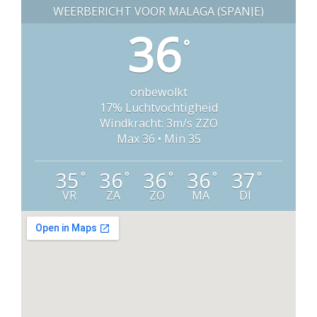
WEERBERICHT VOOR MALAGA (SPANJE)
36
°
onbewolkt
17% Luchtvochtigheid
Windkracht: 3m/s ZZO
Max 36 • Min 35
35
36
36
36
37
°
°
°
°
°
VR
ZA
ZO
MA
DI