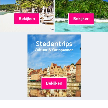
Bekijken
Bekijken
Stedentrips
Cultuur & Ontspannen
Bekijken