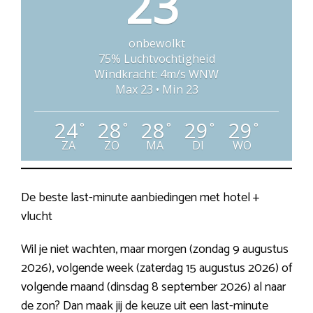
23
onbewolkt
75% Luchtvochtigheid
Windkracht: 4m/s WNW
Max 23 • Min 23
24
28
28
29
29
°
°
°
°
°
ZA
ZO
MA
DI
WO
De beste last-minute aanbiedingen met hotel +
vlucht
Wil je niet wachten, maar morgen (zondag 9 augustus
2026), volgende week (zaterdag 15 augustus 2026) of
volgende maand (dinsdag 8 september 2026) al naar
de zon? Dan maak jij de keuze uit een last-minute