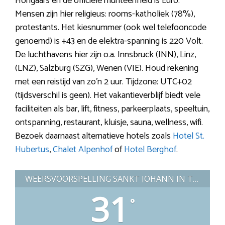
Hongaars en de officiële munteenheid is Euro.
Mensen zijn hier religieus: rooms-katholiek (78%),
protestants. Het kiesnummer (ook wel telefooncode
genoemd) is +43 en de elektra-spanning is 220 Volt.
De luchthavens hier zijn o.a. Innsbruck (INN), Linz,
(LNZ), Salzburg (SZG), Wenen (VIE). Houd rekening
met een reistijd van zo’n 2 uur. Tijdzone: UTC+02
(tijdsverschil is geen). Het vakantieverblijf biedt vele
faciliteiten als bar, lift, fitness, parkeerplaats, speeltuin,
ontspanning, restaurant, kluisje, sauna, wellness, wifi.
Bezoek daarnaast alternatieve hotels zoals
Hotel St.
Hubertus
,
Chalet Alpenhof
of
Hotel Berghof
.
WEERSVOORSPELLING SANKT JOHANN IN TIROL (OOSTENRIJK)
31
°