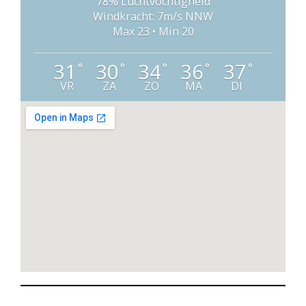
78% Luchtvochtigheid
Windkracht: 7m/s NNW
Max 23 • Min 20
31
30
34
36
37
°
°
°
°
°
VR
ZA
ZO
MA
DI