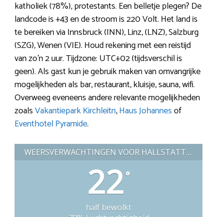
katholiek (78%), protestants. Een belletje plegen? De
landcode is +43 en de stroom is 220 Volt. Het land is
te bereiken via Innsbruck (INN), Linz, (LNZ), Salzburg
(SZG), Wenen (VIE). Houd rekening met een reistijd
van zo’n 2 uur. Tijdzone: UTC+02 (tijdsverschil is
geen). Als gast kun je gebruik maken van omvangrijke
mogelijkheden als bar, restaurant, kluisje, sauna, wifi.
Overweeg eveneens andere relevante mogelijkheden
zoals
Vakantiepark Kirchleitn
,
Haus Johannes
of
Eventhotel Pyramide
.
WEERSVERWACHTINGEN VOOR HALLSTATT (OOSTENRIJK)
22
°
half bewolkt